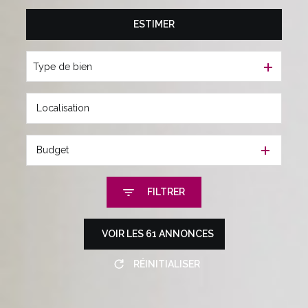
De l'immo pro
ESTIMER
à l'année
De l'immo pro
Type de bien
Budget
FILTRER
VOIR LES
61
ANNONCES
RÉINITIALISER