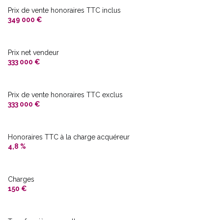
Chauffage individuel : convecteur (electrique)
Prix de vente honoraires TTC inclus
349 000 €
1 garage(s)
Prix net vendeur
3 parking(s)
333 000 €
exposition Sud-Est
Prix de vente honoraires TTC exclus
333 000 €
2 niveau(x)
vue Jardin et dégagée
Honoraires TTC à la charge acquéreur
4,8 %
Charges
150 €