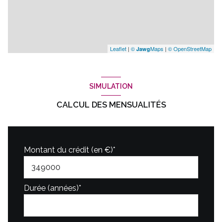
Leaflet
|
©
Maps
|
© OpenStreetMap
Jawg
SIMULATION
CALCUL DES MENSUALITÉS
Montant du crédit (en €)*
Durée (années)*