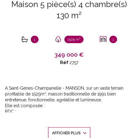
Maison 5 pièce(s) 4 chambre(s)
130 m²
1
1525 m²
1
349 000 €
Réf
2757
A Saint-Genes-Champanelle - MANSON, sur un vaste terrain
profitable de 1525m², maison traditionnelle de 1991 bien
entretenue, fonctionnelle, agréable et lumineuse.
Elle est composée :
RDC :
- la cuisine indépendante de 12m² (pouvant être ouverte) donne
directement sur le jardin côté Sud,
- le salon chaleureux de 37m² dispose d'un poêle à bois et
AFFICHER PLUS
accède de plain pied au jardin,