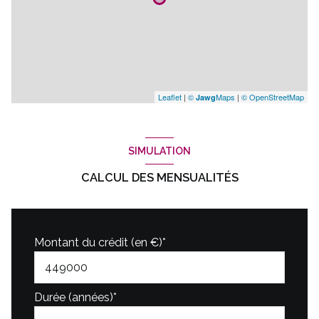
Leaflet
|
©
Maps
|
© OpenStreetMap
Jawg
SIMULATION
CALCUL DES MENSUALITÉS
Montant du crédit (en €)*
Durée (années)*