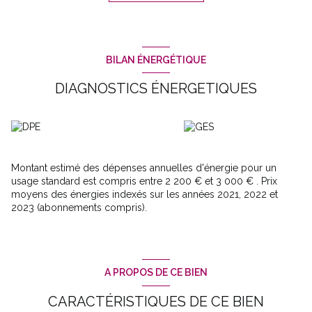
équipée est semi-ouverte sur le charmant salon de 24m², au
dessus une mezzanine pour un espace bureau et un grenier,
Au deuxième étage : deux chambres avec placards (11m² et
13m²) offre une vue au-dessus des toits et sur Montrognon.
En dépendances deux cuvages (pour stockage/moto...) et une
BILAN ÉNERGÉTIQUE
cave.
DPE en D / Chaudière gaz / Double vitrage
DIAGNOSTICS ÉNERGETIQUES
Pour plus de renseignements, n'hésitez pas à contacter Marine
LOLLIEUX 06.73.53.43.94
Montant estimé des dépenses annuelles d'énergie pour un
usage standard est compris entre 2 200 € et 3 000 € . Prix
moyens des énergies indexés sur les années 2021, 2022 et
2023 (abonnements compris).
A PROPOS DE CE BIEN
CARACTÉRISTIQUES DE CE BIEN