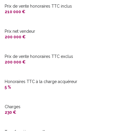
1 parking(s)
Prix de vente honoraires TTC inclus
210 000 €
exposition Est
Prix net vendeur
3 côté(s) mitoyen(s)
200 000 €
3 niveau(x)
Prix de vente honoraires TTC exclus
200 000 €
vue Bourg/ Montrognon
terrasse
Honoraires TTC à la charge acquéreur
5 %
quartier Bourg
Charges
230 €