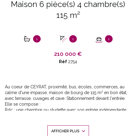
Maison 6 pièce(s) 4 chambre(s)
115 m²
1
1
1
210 000 €
Réf
2754
Au coeur de CEYRAT, proximité, bus, écoles, commerces, au
calme d'une impasse, maison de bourg de 115 m² en bon état,
avec terrasse, cuvages et cave. Stationnement devant l'entrée.
Elle se compose :
Rdc : une chambre ou studette avec son entrée indépendante,
salle d'eau et wc (16m²), un escalier nous emmène aux étages,
Au premier étage : l'agréable terrasse de 15m² pour profiter des
beaux jours dessert , l'entrée, une chambre avec placard (13m²)
AFFICHER PLUS
donnant sur un balcon filant, une salle de bains, wc, la cuisine