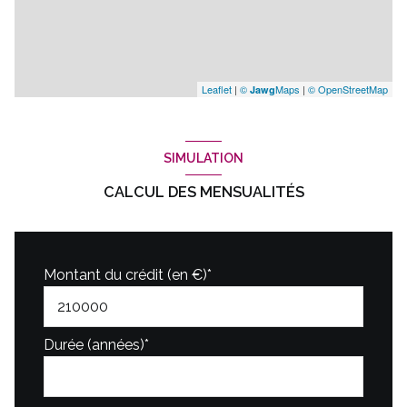
Leaflet
|
©
Maps
|
© OpenStreetMap
Jawg
SIMULATION
CALCUL DES MENSUALITÉS
Montant du crédit (en €)*
Durée (années)*