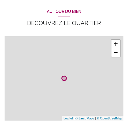
entrepot
270 m²
AUTOUR DU BIEN
DÉCOUVREZ LE QUARTIER
+
−
Leaflet
|
©
Maps
|
© OpenStreetMap
Jawg